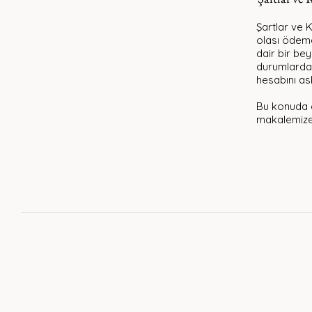
Şartlar ve K
olası ödeme
dair bir bey
durumlarda f
hesabını as
Bu konuda d
makalemize 