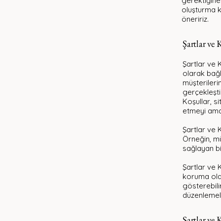
gerektiğine 
oluşturma k
öneririz.
Şartlar ve
Şartlar ve 
olarak bağla
müşterileri
gerçekleşti
Koşullar, si
etmeyi ama
Şartlar ve 
Örneğin, müş
sağlayan bir
Şartlar ve 
koruma olan
gösterebili
düzenlemele
Şartlar ve