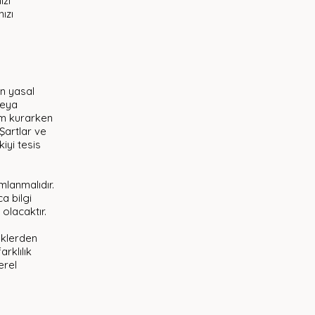
ızı
ızı
an yasal
veya
şim kurarken
 Şartlar ve
kiyi tesis
mlanmalıdır.
ca bilgi
 olacaktır.
isklerden
rklılık
erel