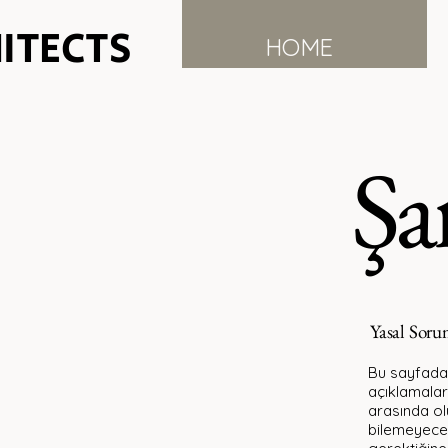
ITECTS
HOME
Şa
Yasal Sor
Bu sayfada,
açıklamalar 
arasında ol
bilemeyeceğ