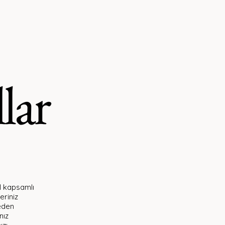
CONTACT
lar
el kapsamlı
eriniz
ceden
nız