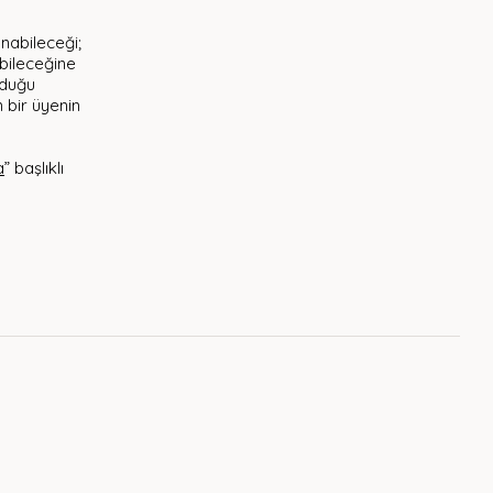
anabileceği;
ebileceğine
olduğu
n bir üyenin
a
” başlıklı