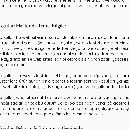
ilişkin öneriler olarak kabul etmemelisiniz. Kendi şart ve koşulların
onusunda yardıma ve bilgiye ihtiyacınız varsa yasal tavsiye alman
 Koşullar Hakkında Temel Bilgiler
Koşullar, bu web sitesinin sahibi olarak sizin tarafınızdan tanımlan
yıcı bir dizi şarttır. Şartlar ve Koşullar, web sitesi ziyaretçilerinin 
nizin bu web sitesini ziyaret ederken veya bu web sitesiyle etkile
rdikleri faaliyetleri düzenleyen yasal sınırları ortaya koymaktadır.
te ziyaretçileri ile web sitesi sahibi olarak sizin aranızdaki yasal iliş
çlamaktadır.
Koşullar her web sitesinin özel ihtiyaçlarına ve doğasına göre tanı
terilere ürün sunan bir e-ticaret sitesinin şart ve koşulları, yalnız
 web sitesinin (blog, giriş sayfası vb.) şart ve koşullarından farklı
Koşullar, web sitesi sahibi olarak size kendinizi potansiyel yasal r
ağı sağlar, ancak bu durum yargı bölgesinden yargı bölgesine fa
r, bu nedenle kendinizi yasal risklerden korumaya çalışıyorsanız y
re uygun yasal tavsiye aldığınızdan emin olmalısınız.
 Koşullar Belgesinde Bulunması Gerekenler